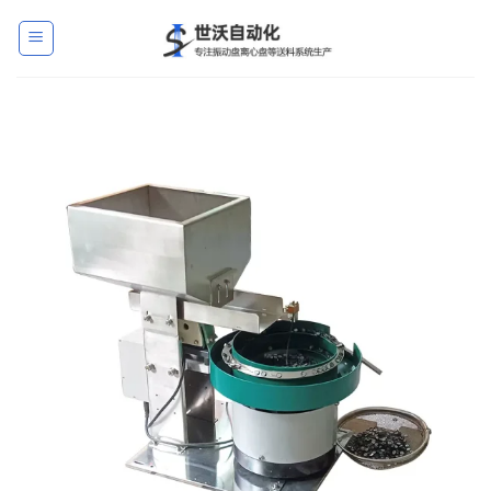
跳
到
内
容